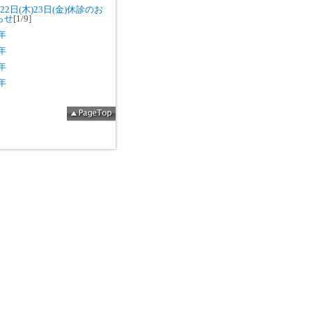
22日(木)23日(金)休診のお
らせ
[1/9]
5年
4年
3年
2年