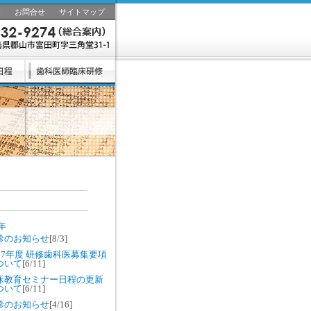
覧
お問合せ
サイトマップ
6年
診のお知らせ
[8/3]
027年度 研修歯科医募集要項
ついて
[6/11]
床教育セミナー日程の更新
ついて
[6/11]
診のお知らせ
[4/16]