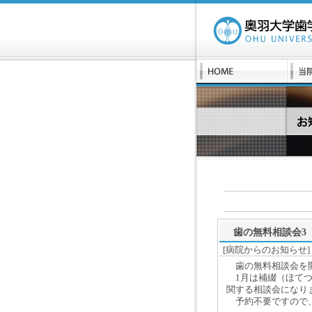
歯の無料相談会3
[病院からのお知らせ] 20
歯の無料相談会を
1月は補綴（ほてつ
関する相談会になり
予約不要ですので