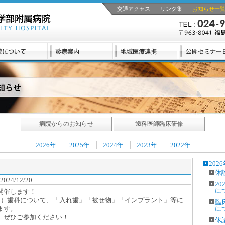
交通アクセス
リンク集
お知らせ一
病院からのお知らせ
歯科医師臨床研修
2026年
2025年
2024年
2023年
2022年
202
休
24/12/20
2
に
開催します！
）歯科について、「入れ歯」「被せ物」「インプラント」等に
臨
ます。
に
、ぜひご参加ください！
休